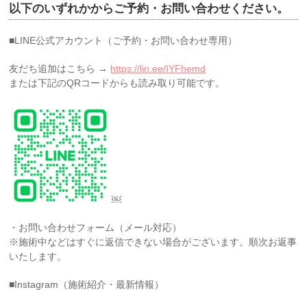
以下
の
いずれ
か
か
ら
ご
予約
・
お
問い合わせ
ください
。
・暴力団関係者、またはそれに準ずると判断される方
・セラピストに対する暴言・嫌がらせ・不適切な言動が
■
LINE
あった方
公式
アカウント
（
ご
予約
・
お
問い合わせ
専用）
・盗撮・録音・録画などの行為があった方
友だち追加はこちら →
https://lin.ee/IYFhemd
・近隣へのご配慮が難しい方（大声を出すなど）
または下記
の
QRコード
か
らも読み取り可能です。
・無断キャンセルをされた方（1回でも今後のご予約を
お断りします）
・直前キャンセルを繰り返された方
・ご予約時間から10分以上遅れた場合（施術時間の短縮
やキャンセル扱いとなることがあります）
・その他、当サロンが安全・快適な運営に支障があると
判断した場合
￼
■ 施術を受ける際のご注意
チネイザン・タイ・カルサイ（通称カルサイネイザ
・
お
問い合わせ
フォーム（メール対応）
ン）・
ジャップカサイなど、内臓や生殖器周辺へのアプ
※施術中などはすぐに返信できない場合が
ご
ざいます。順次
お
返事
ローチを含む施術では、施術前の1〜2時間はお食事をお
いたします。
控えいただくか、軽めにお済ませください。
■Instagram（施術紹介・最新情報）
食後すぐの施術は、気分が悪くなる場合がございます。