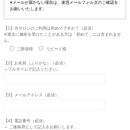
※キャンセル・リスケが頻繁な方は、 ご予約確定後より
※メールが届かない場合は、
迷惑メールフォルダのご確認を
キャンセル料が発生する場合がございます（ご予約確定
お願いいたします。
後50％、当日100％）
⸻
【1】当サロンのご利用は初めてですか？（必須）
※キャンセル料は、現金／PayPayにてお支払いいただき
※過去に施術を受けたことがある方は「初めて」には含まれませ
ます。
ん。
※無断キャンセルをされた場合、キャンセル料をお支払
ご新規様
リピート様
いいただけなかった場合、今後のご利用をお断りさせて
いただきます。
【2】お名前（ふりがな）（必須）
→フルネームで記入ください。
【3】メールアドレス（必須）
【4】電話番号（必須）
→ ご連絡用として記入をお願いします。