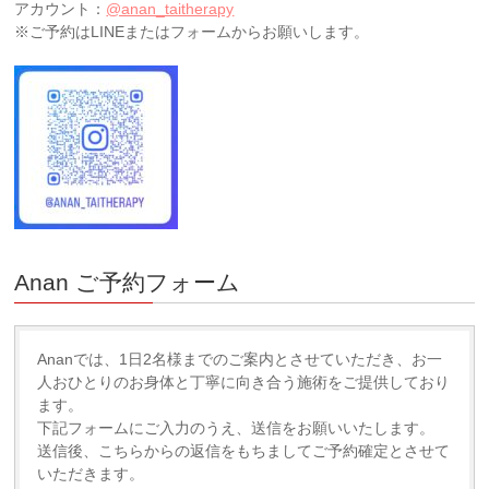
アカウント
：
@anan_taitherapy
※
ご
予約
は
LINE
またはフォーム
か
ら
お
願いします。
■ サロンの方針について
当サロンで行う施術は、医療行為・治療行為ではなく、リラ
クゼーションや体調サポートを目的としたものです。
また、性的サービスおよび過剰なご要望には一切応じており
ません。
皆さまに安心してご利用いただける環境づくりのため、ルー
ルをお守りいただけますようお願い申し上げます。
【キャンセルポリシー】
当サロンでは、すべてのお客様に快適にご利用いただけ
Anan ご予約
フォーム
るよう、下記のキャンセル規定を設けております。ご予
約の際は、必ずご確認・ご同意のうえお申し込みくださ
い。
Ananでは、1日2名様までのご案内とさせていただき、
お一
■ キャンセル料について
人おひとりのお身体と丁寧に向き合う施術をご提供しており
・2日前の20時までのキャンセル：無料
ま
す。
・前日20時までのキャンセル：施術料金の50％
下記フォームにご入力のうえ、送信をお願いいたします。
・それ以降のキャンセル・無断キャンセル：施術料金の
送信後、
こちらからの返信をもちましてご予約確定とさせて
100％
いただきます。